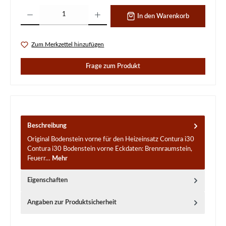
Produkt Anzahl: Gib den gewünschten Wert ein oder benutze die Schaltflächen um d
In den Warenkorb
Zum Merkzettel hinzufügen
Frage zum Produkt
Beschreibung
Original Bodenstein vorne für den Heizeinsatz Contura i30
Contura i30 Bodenstein vorne Eckdaten: Brennraumstein,
Feuerr…
Mehr
Eigenschaften
Angaben zur Produktsicherheit