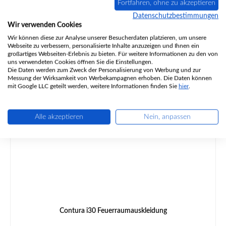
Fortfahren, ohne zu akzeptieren
Datenschutzbestimmungen
Wir verwenden Cookies
Wir können diese zur Analyse unserer Besucherdaten platzieren, um unsere
Webseite zu verbessern, personalisierte Inhalte anzuzeigen und Ihnen ein
Regulärer Preis:
84,08 €
großartiges Webseiten-Erlebnis zu bieten. Für weitere Informationen zu den von
Sofort verfügbar, Lieferzeit: 2-4 Tage
uns verwendeten Cookies öffnen Sie die Einstellungen.
Die Daten werden zum Zweck der Personalisierung von Werbung und zur
Details
Messung der Wirksamkeit von Werbekampagnen erhoben. Die Daten können
mit Google LLC geteilt werden, weitere Informationen finden Sie
hier
.
Alle akzeptieren
Nein, anpassen
Contura i30 Feuerraumauskleidung