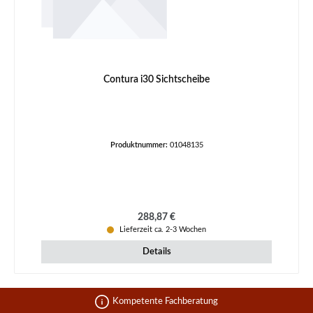
Contura i30 Sichtscheibe
Produktnummer:
01048135
Regulärer Preis:
288,87 €
Lieferzeit ca. 2-3 Wochen
Details
Kompetente Fachberatung