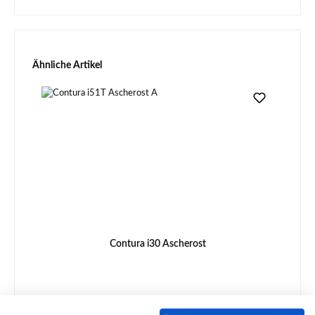
Produktgalerie überspringen
Ähnliche Artikel
Contura i30 Ascherost
Produktnummer:
01025181