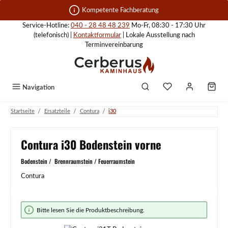
Zum Hauptinhalt springen
Kompetente Fachberatung
Service-Hotline:
040 - 28 48 48 239
Mo-Fr, 08:30 - 17:30 Uhr
(telefonisch) |
Kontaktformular
| Lokale Ausstellung nach
Terminvereinbarung
Navigation
/
/
/
Startseite
Ersatzteile
Contura
i30
Contura i30 Bodenstein vorne
Bodenstein / Brennraumstein / Feuerraumstein
Contura
Bildergalerie überspringen
Bitte lesen Sie die Produktbeschreibung.