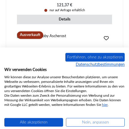
Regulärer Preis:
121,37 €
nur auf Anfrage erhältlich
Details
Ausverkauft
Fortfahren, ohne zu akzeptieren
Datenschutzbestimmungen
Wir verwenden Cookies
Wir können diese zur Analyse unserer Besucherdaten platzieren, um unsere
Webseite zu verbessern, personalisierte Inhalte anzuzeigen und Ihnen ein
großartiges Webseiten-Erlebnis zu bieten. Für weitere Informationen zu den von
uns verwendeten Cookies öffnen Sie die Einstellungen.
Die Daten werden zum Zweck der Personalisierung von Werbung und zur
Caminos Scribby Ascherost
Messung der Wirksamkeit von Werbekampagnen erhoben. Die Daten können
mit Google LLC geteilt werden, weitere Informationen finden Sie
hier
.
Alle akzeptieren
Nein, anpassen
Produktnummer:
01030979