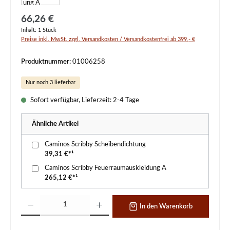
Regulärer Preis:
66,26 €
Inhalt:
1 Stück
Preise inkl. MwSt. zzgl. Versandkosten / Versandkostenfrei ab 399,- €
Produktnummer:
01006258
Nur noch 3 lieferbar
Sofort verfügbar, Lieferzeit: 2-4 Tage
Ähnliche Artikel
Caminos Scribby Scheibendichtung
39,31 €*¹
Caminos Scribby Feuerraumauskleidung A
265,12 €*¹
Produkt Anzahl: Gib den gewünschten Wert ein oder benutze die Schaltflächen um d
In den Warenkorb