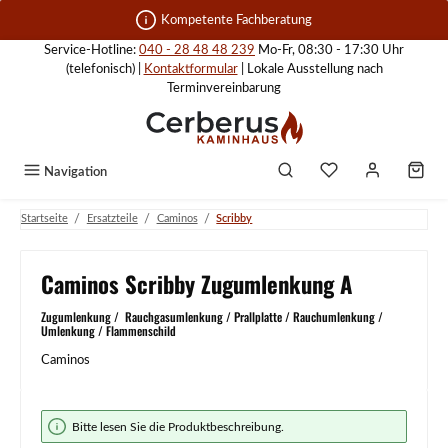
Zum Hauptinhalt springen
Kompetente Fachberatung
Service-Hotline:
040 - 28 48 48 239
Mo-Fr, 08:30 - 17:30 Uhr
(telefonisch) |
Kontaktformular
| Lokale Ausstellung nach
Terminvereinbarung
Navigation
/
/
/
Startseite
Ersatzteile
Caminos
Scribby
Caminos Scribby Zugumlenkung A
Zugumlenkung / Rauchgasumlenkung / Prallplatte / Rauchumlenkung /
Umlenkung / Flammenschild
Caminos
Bildergalerie überspringen
Bitte lesen Sie die Produktbeschreibung.