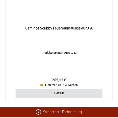
Caminos Scribby Feuerraumauskleidung A
Produktnummer:
01031713
Regulärer Preis:
265,12 €
Lieferzeit ca. 2-3 Wochen
Details
Kompetente Fachberatung