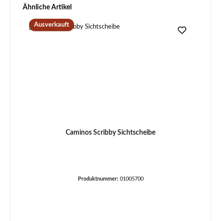
Produktgalerie überspringen
Ähnliche Artikel
Ausverkauft
Caminos Scribby Sichtscheibe
Produktnummer:
01005700