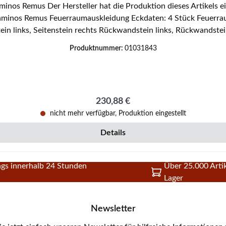
n: 4 Stück Feuerraumauskleidung, Brennraumsteine Material Vermiculite
tein links, Seitenstein rechts Rückwandstein links, Rückwandstei
Produktnummer:
01031843
Regulärer Preis:
230,88 €
nicht mehr verfügbar, Produktion eingestellt
Details
gs innerhalb 24 Stunden
Über 25.000 Artik
Lager
Newsletter