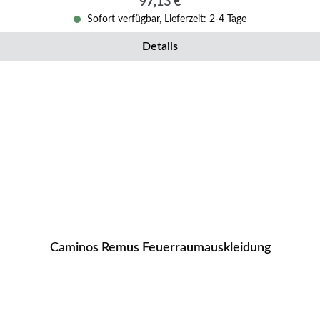
Regulärer Preis:
97,13 €
Sofort verfügbar, Lieferzeit: 2-4 Tage
Details
Caminos Remus Feuerraumauskleidung