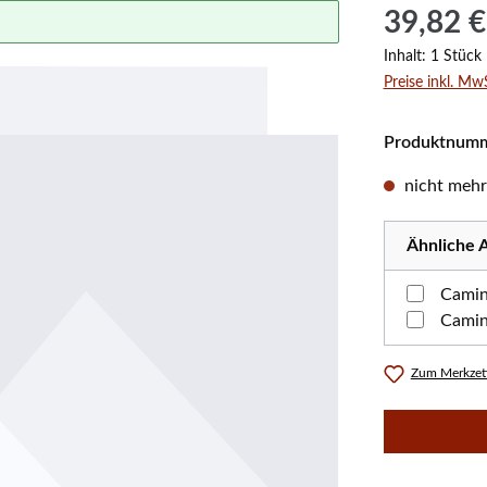
Regulärer Prei
39,82 €
Inhalt:
1 Stück
Preise inkl. Mw
Produktnum
nicht mehr 
Ähnliche A
Camin
Camin
Zum Merkzett