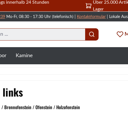
gs innerhalb 24 Stunden
Über 25.000 Artik
Lager
239
Mo-Fr, 08:30 - 17:30 Uhr (telefonisch) |
Kontaktformular
| Lokale Aus
M
oor
Kamine
 links
/ Brennofenstein / Ofenstein / Holzofenstein