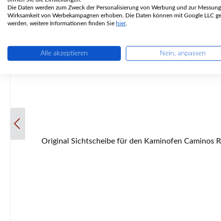
Die Daten werden zum Zweck der Personalisierung von Werbung und zur Messung
Wirksamkeit von Werbekampagnen erhoben. Die Daten können mit Google LLC get
werden, weitere Informationen finden Sie
hier
.
Alle akzeptieren
Nein, anpassen
Original Sichtscheibe für den Kaminofen Caminos Remus Caminos Remus Sichtscheibe Eckdaten: Glaskeramik, Glas Maße (B/L/H) 305 mm x 305 mm x 4 mm Form flach