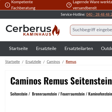
Kompetente
Lagernde Ware werkta
 Hauptinhalt springen
Zur Suche springen
Zur Hauptnavigation springen
Fachberatung
versandbereit
Service-Hotline:
040 - 28 48 48 
Startseite
Ersatzteile
Ersatzteilarten
Outd
/
/
/
Startseite
Ersatzteile
Caminos
Remus
Caminos Remus Seitenstein
Seitenstein / Brennraumstein / Feuerraumstein / Kaminofenstein 