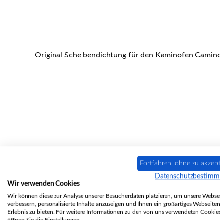
Original Scheibendichtung für den Kaminofen Caminos Remus Caminos Remus Scheibendichtung Eckdaten: Dichtung, Ofenschnur Flachdichtung Maße (B/H) 8 mm x 2 mm
Fortfahren, ohne zu akzept
Datenschutzbestim
Wir verwenden Cookies
Wir können diese zur Analyse unserer Besucherdaten platzieren, um unsere Websei
Nur 6 auf Lager!
verbessern, personalisierte Inhalte anzuzeigen und Ihnen ein großartiges Webseiten
Erlebnis zu bieten. Für weitere Informationen zu den von uns verwendeten Cookie
öffnen Sie die Einstellungen.