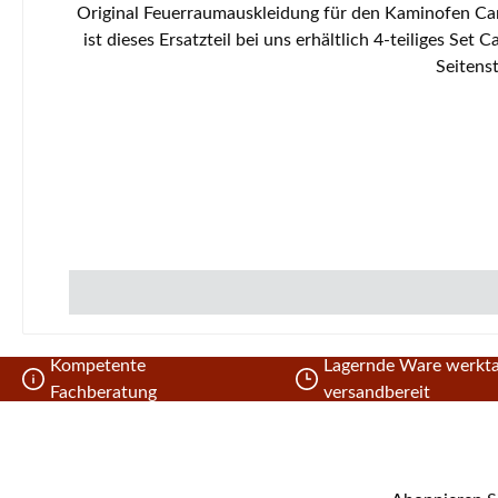
Original Feuerraumauskleidung für den Kaminofen Caminos Remus Der Hersteller hat die Produktion dieses Artikels eingestellt. Sofern wir über einen Restbestand verfügen,
ist dieses Ersatzteil bei uns erhältlich 4-teiliges Set Caminos Remus Feuerraumauskleidung Eckdate
Seitens
Kompetente
Lagernde Ware werkta
Fachberatung
versandbereit