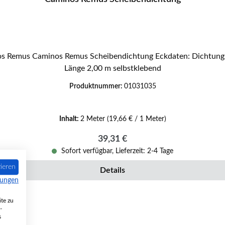
Länge 2,00 m selbstklebend
Produktnummer:
01031035
Inhalt:
2 Meter
(19,66 € / 1 Meter)
Regulärer Preis:
39,31 €
Sofort verfügbar, Lieferzeit: 2-4 Tage
ieren
Details
mungen
te zu
-
s