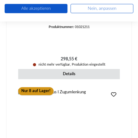
Alle akzeptieren
Nein, anpassen
Produktnummer:
01021211
Regulärer Preis:
298,55 €
nicht mehr verfügbar, Produktion eingestellt
Details
Nur 8 auf Lager!