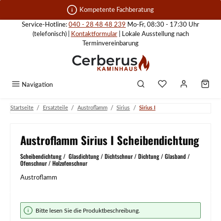
Zum Hauptinhalt springen
Kompetente Fachberatung
Service-Hotline:
040 - 28 48 48 239
Mo-Fr, 08:30 - 17:30 Uhr
(telefonisch) |
Kontaktformular
| Lokale Ausstellung nach
Terminvereinbarung
Navigation
/
/
/
/
Startseite
Ersatzteile
Austroflamm
Sirius
Sirius I
Austroflamm Sirius I Scheibendichtung
Scheibendichtung / Glasdichtung / Dichtschnur / Dichtung / Glasband /
Ofenschnur / Holzofenschnur
Austroflamm
Bildergalerie überspringen
Bitte lesen Sie die Produktbeschreibung.