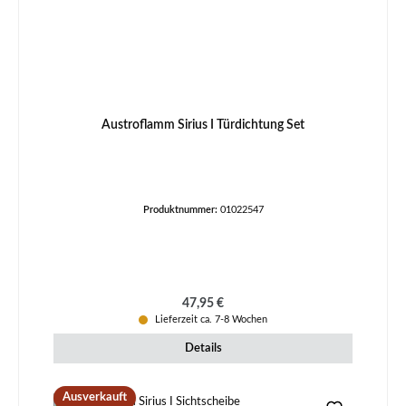
Austroflamm Sirius I Türdichtung Set
Produktnummer:
01022547
Regulärer Preis:
47,95 €
Lieferzeit ca. 7-8 Wochen
Details
Ausverkauft