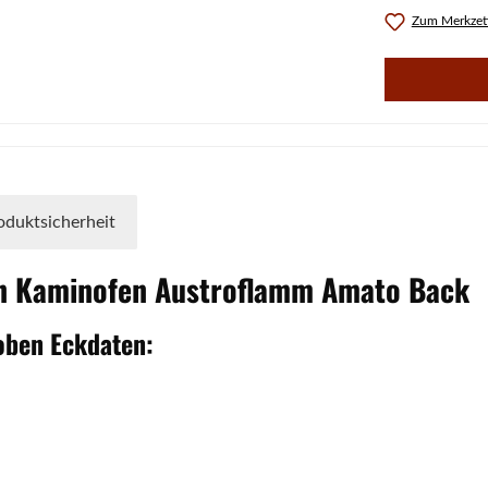
Zum Merkzett
oduktsicherheit
en Kaminofen
Austroflamm
Amato
Back
oben
Eckdaten: