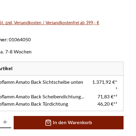
s:
St. zzgl. Versandkosten / Versandkostenfrei ab 399,- €
mer:
01064050
 ca. 7-8 Wochen
rtikel
oflamm Amato Back Sichtscheibe unten
1.371,92 €*
¹
Austroflamm Amato Back Scheibendichtung unten
71,83 €*¹
oflamm Amato Back Türdichtung
46,20 €*¹
 Gib den gewünschten Wert ein oder benutze die Schaltflächen um die A
In den Warenkorb