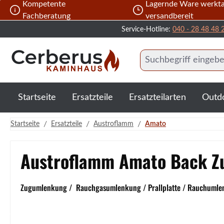
Kompetente
Lagernde Ware werkta
 Hauptinhalt springen
Zur Suche springen
Zur Hauptnavigation springen
Fachberatung
versandbereit
Service-Hotline:
040 - 28 48 48 
Startseite
Ersatzteile
Ersatzteilarten
Outd
/
/
/
Startseite
Ersatzteile
Austroflamm
Amato
Austroflamm Amato Back Z
Zugumlenkung / Rauchgasumlenkung / Prallplatte / Rauchumle