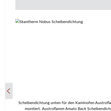
Scheibendichtung unten für den Kaminofen Austroflamm Amato Back Es gibt verschiedene Sichtscheiben bei diesem Modell. Diese Glasdichtung wird an der Feuerraumtür