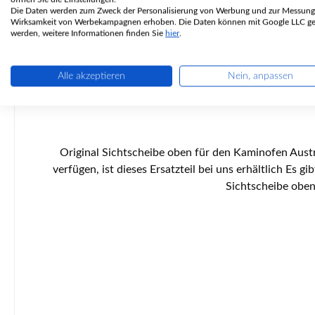
Die Daten werden zum Zweck der Personalisierung von Werbung und zur Messung
Wirksamkeit von Werbekampagnen erhoben. Die Daten können mit Google LLC get
werden, weitere Informationen finden Sie
hier
.
Alle akzeptieren
Nein, anpassen
Original Sichtscheibe oben für den Kaminofen Austroflamm Amato Back Der Hersteller hat die Produktion dieses Artikels eingestellt. Sofern wir über einen Restbestand
verfügen, ist dieses Ersatzteil bei uns erhältlich Es gibt verschiedene Glasscheiben bei diesem Modell. Dieses Glas ist im Backbereich positioniert. Austroflamm Amato Back