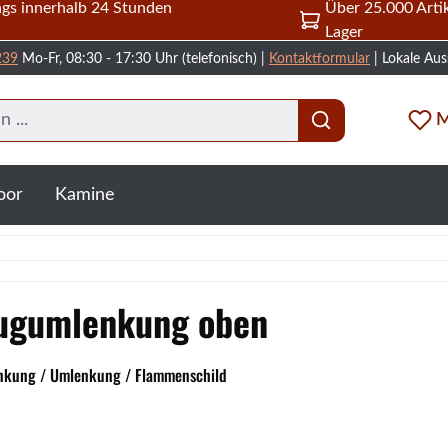
gs innerhalb 24 Stunden
Über 25.000 Artik
Lager
239
Mo-Fr, 08:30 - 17:30 Uhr (telefonisch) |
Kontaktformular
| Lokale Aus
M
oor
Kamine
ugumlenkung oben
nkung / Umlenkung / Flammenschild