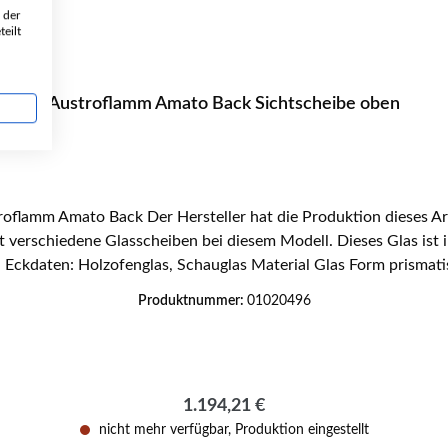
 der
eilt
Austroflamm Amato Back Sichtscheibe oben
Sichtscheibe oben Eckdaten: Holzofenglas, Schauglas Material Glas Form p
Produktnummer:
01020496
Regulärer Preis:
1.194,21 €
nicht mehr verfügbar, Produktion eingestellt