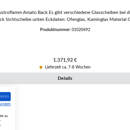
positioniert. Austroflamm Amato Back Sichtscheibe unten Eckd
Produktnummer:
01020492
Regulärer Preis:
1.371,92 €
Lieferzeit ca. 7-8 Wochen
Details
ieren
mungen
te zu
-
s