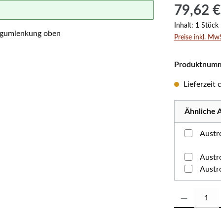
Regulärer Prei
79,62 €
Inhalt:
1 Stück
Preise inkl. Mw
Produktnum
Lieferzeit
Ähnliche A
Austr
Austr
Produkt Anzahl: