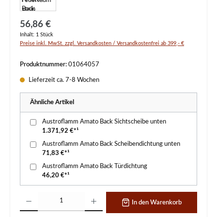
Regulärer Preis:
56,86 €
Inhalt:
1 Stück
Preise inkl. MwSt. zzgl. Versandkosten / Versandkostenfrei ab 399,- €
Produktnummer:
01064057
Lieferzeit ca. 7-8 Wochen
Ähnliche Artikel
Austroflamm Amato Back Sichtscheibe unten
1.371,92 €*¹
Austroflamm Amato Back Scheibendichtung unten
71,83 €*¹
Austroflamm Amato Back Türdichtung
46,20 €*¹
Produkt Anzahl: Gib den gewünschten Wert ein oder benutze die Schaltflächen um d
In den Warenkorb