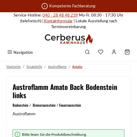
Zum Hauptinhalt springen
Kompetente Fachberatung
Service-Hotline:
040 - 28 48 48 239
Mo-Fr, 08:30 - 17:30 Uhr
(telefonisch) |
Kontaktformular
| Lokale Ausstellung nach
Terminvereinbarung
Navigation
/
/
/
Startseite
Ersatzteile
Austroflamm
Amato
Austroflamm Amato Back Bodenstein
links
Bodenstein / Brennraumstein / Feuerraumstein
Austroflamm
Bildergalerie überspringen
Bitte lesen Sie die Produktbeschreibung.