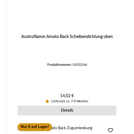
Austroflamm Amato Back Scheibendichtung oben
Produktnummer:
01022146
Regulärer Preis:
14,02 €
Lieferzeit ca. 7-8 Wochen
Details
Nur 8 auf Lager!