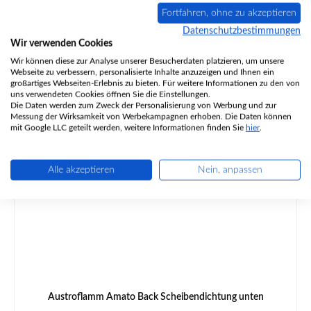
Produktnummer:
01020496
Fortfahren, ohne zu akzeptieren
Datenschutzbestimmungen
Wir verwenden Cookies
Wir können diese zur Analyse unserer Besucherdaten platzieren, um unsere
Regulärer Preis:
Webseite zu verbessern, personalisierte Inhalte anzuzeigen und Ihnen ein
1.194,21 €
großartiges Webseiten-Erlebnis zu bieten. Für weitere Informationen zu den von
nicht mehr verfügbar, Produktion eingestellt
uns verwendeten Cookies öffnen Sie die Einstellungen.
Die Daten werden zum Zweck der Personalisierung von Werbung und zur
Details
Messung der Wirksamkeit von Werbekampagnen erhoben. Die Daten können
mit Google LLC geteilt werden, weitere Informationen finden Sie
hier
.
Alle akzeptieren
Nein, anpassen
Austroflamm Amato Back Scheibendichtung unten