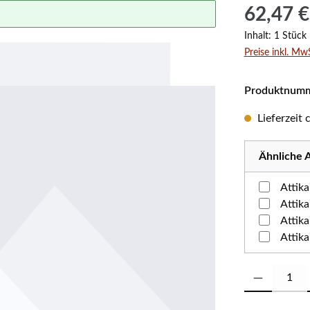
Regulärer Prei
62,47 €
Inhalt:
1 Stück
Preise inkl. Mw
Produktnum
Lieferzeit
Ähnliche A
Attik
Attik
Attik
Attik
Produkt Anzahl: