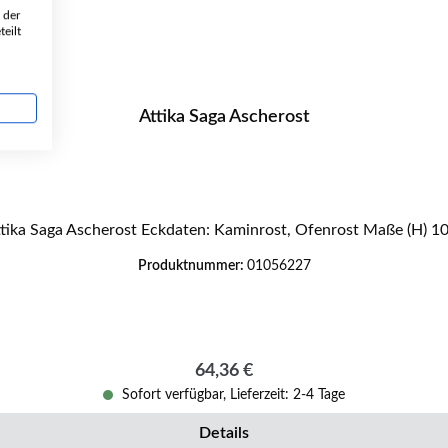
 der
eilt
Attika Saga Ascherost
Original Ascherost für den Kaminofen Attika Saga Attika Saga 
Produktnummer:
01056227
Regulärer Preis:
64,36 €
Sofort verfügbar, Lieferzeit: 2-4 Tage
Details