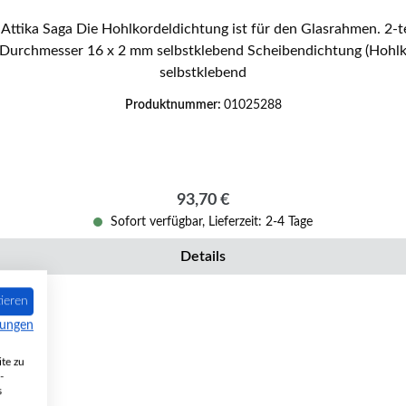
Scheibendichtung (Hohlkordeldichtung) Länge 2,15 m Durchmesser 8 mm
selbstklebend
Produktnummer:
01025288
Regulärer Preis:
93,70 €
Sofort verfügbar, Lieferzeit: 2-4 Tage
Details
ieren
mungen
te zu
-
s