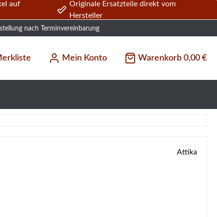
el auf
Originale Ersatzteile direkt vom
Hersteller
stellung nach Terminvereinbarung
erkliste
Mein Konto
Warenkorb
0,00 €
Attika