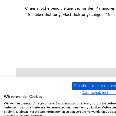
Original Scheibendichtung Set für den Kaminofen Attika Saga Die Hohlkordeldichtung ist für den Glasrahmen. 2-teiliges Set Attika Saga Scheibendichtung Eckdaten:
Scheibendichtung (Flachdichtung) Länge 2,15 m Durchmesser 16 x 2 mm selbstklebend 
Fortfahren, ohne zu akzept
Datenschutzbestim
Wir verwenden Cookies
Wir können diese zur Analyse unserer Besucherdaten platzieren, um unsere Websei
verbessern, personalisierte Inhalte anzuzeigen und Ihnen ein großartiges Webseiten
Erlebnis zu bieten. Für weitere Informationen zu den von uns verwendeten Cookie
öffnen Sie die Einstellungen.