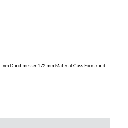
Ascherost Eckdaten: Kaminrost, Ofenrost Maße (H) 10 mm Durchmesser 172 mm Material Guss Form rund