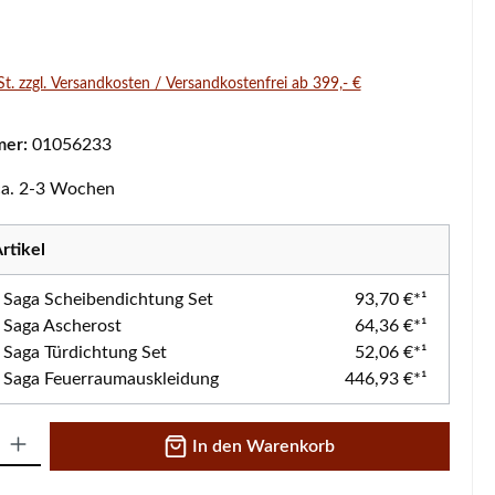
s:
St. zzgl. Versandkosten / Versandkostenfrei ab 399,- €
mer:
01056233
 ca. 2-3 Wochen
rtikel
a Saga Scheibendichtung Set
93,70 €*¹
a Saga Ascherost
64,36 €*¹
a Saga Türdichtung Set
52,06 €*¹
a Saga Feuerraumauskleidung
446,93 €*¹
 Gib den gewünschten Wert ein oder benutze die Schaltflächen um die A
In den Warenkorb