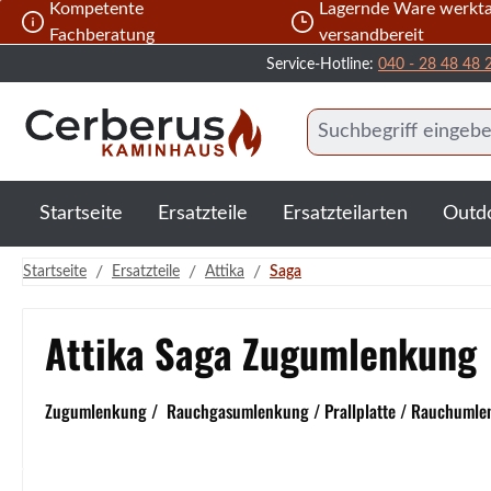
Kompetente
Lagernde Ware werkta
 Hauptinhalt springen
Zur Suche springen
Zur Hauptnavigation springen
Fachberatung
versandbereit
Service-Hotline:
040 - 28 48 48 
Startseite
Ersatzteile
Ersatzteilarten
Outd
/
/
/
Startseite
Ersatzteile
Attika
Saga
Attika Saga Zugumlenkung
Zugumlenkung / Rauchgasumlenkung / Prallplatte / Rauchumle