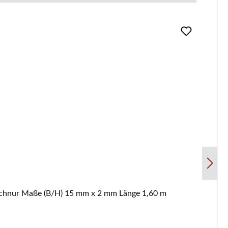
a Attika Saga Türdichtung Eckdaten: Ofenschnur, Holzofenschnur Maße (B/H) 15 mm x 2 mm Länge 1,60 m