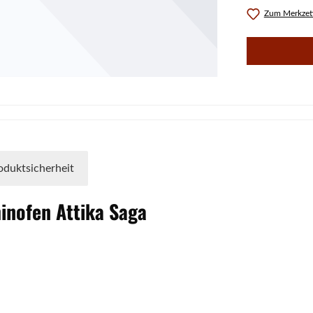
Zum Merkzett
oduktsicherheit
minofen
Attika
Saga