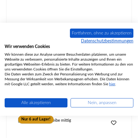
Aduro 9 Zugumlenkung
Fortfahren, ohne zu akzeptieren
Datenschutzbestimmungen
Wir verwenden Cookies
Wir können diese zur Analyse unserer Besucherdaten platzieren, um unsere
Produktnummer:
01006672
Webseite zu verbessern, personalisierte Inhalte anzuzeigen und Ihnen ein
großartiges Webseiten-Erlebnis zu bieten. Für weitere Informationen zu den von
uns verwendeten Cookies öffnen Sie die Einstellungen.
Die Daten werden zum Zweck der Personalisierung von Werbung und zur
Messung der Wirksamkeit von Werbekampagnen erhoben. Die Daten können
mit Google LLC geteilt werden, weitere Informationen finden Sie
hier
.
Regulärer Preis:
111,38 €
Sofort verfügbar, Lieferzeit: 2-4 Tage
Details
Alle akzeptieren
Nein, anpassen
Nur 6 auf Lager!