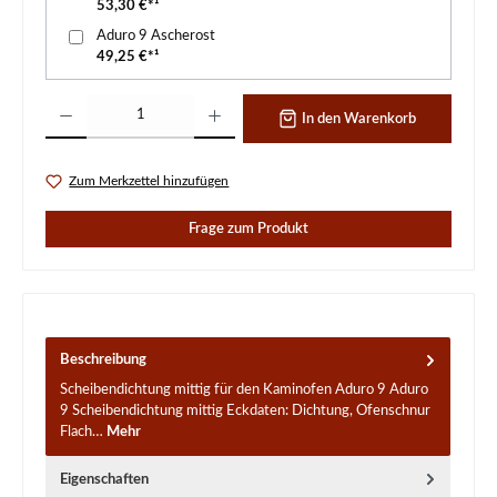
53,30 €*¹
Aduro 9 Ascherost
49,25 €*¹
Produkt Anzahl: Gib den gewünschten Wert ein oder benutze die Schaltflächen um d
In den Warenkorb
Zum Merkzettel hinzufügen
Frage zum Produkt
Beschreibung
Scheibendichtung mittig für den Kaminofen Aduro 9 Aduro
9 Scheibendichtung mittig Eckdaten: Dichtung, Ofenschnur
Flach…
Mehr
Eigenschaften