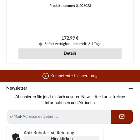
Produktnummer:
01026023
Regulärer Preis:
172,99 €
Sofort verfügbar, Lieferzeit: 2-4 Tage
Details
Kompetente Fachberatung
Newsletter
Abonnieren Sie jetzt einfach unseren Newsletter für hilfreiche
Informationen und Aktionen.
E-
Mail-
Adresse
*
Anti-Roboter-Verifizierung
Hier klicken