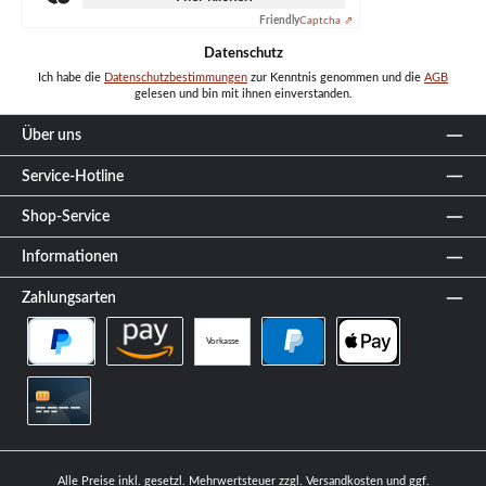
Friendly
Captcha ⇗
Datenschutz
Ich habe die
Datenschutzbestimmungen
zur Kenntnis genommen und die
AGB
gelesen und bin mit ihnen einverstanden.
Über uns
Service-Hotline
Shop-Service
Informationen
Zahlungsarten
Vorkasse
PayPal Später Bezahlen
Amazon Pay
PayPal
Apple Pay
Kreditkarte
Alle Preise inkl. gesetzl. Mehrwertsteuer zzgl.
Versandkosten
und ggf.