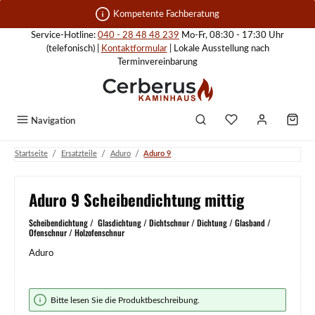
Zum Hauptinhalt springen
Kompetente Fachberatung
Service-Hotline:
040 - 28 48 48 239
Mo-Fr, 08:30 - 17:30 Uhr
(telefonisch) |
Kontaktformular
| Lokale Ausstellung nach
Terminvereinbarung
Navigation
/
/
/
Startseite
Ersatzteile
Aduro
Aduro 9
Aduro 9 Scheibendichtung mittig
Scheibendichtung / Glasdichtung / Dichtschnur / Dichtung / Glasband /
Ofenschnur / Holzofenschnur
Aduro
Bildergalerie überspringen
Bitte lesen Sie die Produktbeschreibung.